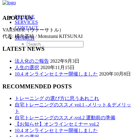
PROFILE
ABOUT US
SERVICES
CONTACT
VARSATR（ヴァーサトル）
代表: 橘内基純 / Motozumi KITSUNAI
SEARCH
LATEST NEWS
法人化のご報告
2022年9月3日
人生の選択
2020年11月15日
10.4 オンラインセミナー開催しました
2020年10月8日
RECOMMENDED POSTS
トレーニング の選び方に思うあれこれ
自宅トレーニングのススメ vol.1 -メリット＆デメリッ
ト
自宅トレーニングのススメ-vol.2 運動前の準備
【お知らせ】オンラインセミナー vol.2
10.4 オンラインセミナー開催しました
人生の選択