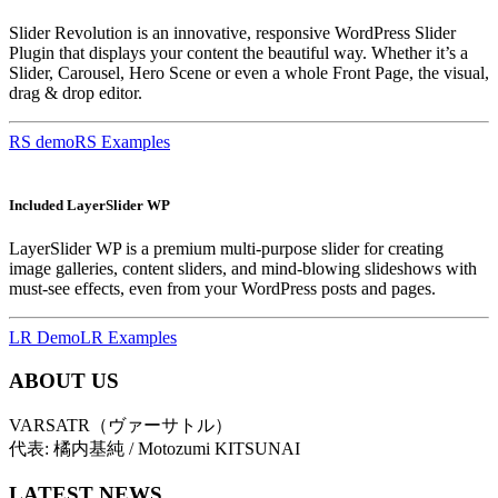
Slider Revolution is an innovative, responsive WordPress Slider
Plugin that displays your content the beautiful way. Whether it’s a
Slider, Carousel, Hero Scene or even a whole Front Page, the visual,
drag & drop editor.
RS demo
RS Examples
Included LayerSlider WP
LayerSlider WP is a premium multi-purpose slider for creating
image galleries, content sliders, and mind-blowing slideshows with
must-see effects, even from your WordPress posts and pages.
LR Demo
LR Examples
ABOUT US
VARSATR（ヴァーサトル）
代表: 橘内基純 / Motozumi KITSUNAI
LATEST NEWS