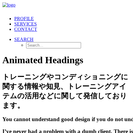
PROFILE
SERVICES
CONTACT
SEARCH
Animated Headings
トレーニングやコンディショニングに
関する情報や知見、トレーニングアイ
テムの活用などに関して発信しており
ます。
You
cannot
understand
good
design
if
you
do
not
und
I’ve
never
had
a
problem
with
a
dumb
client.
There
is