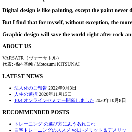
D
i
g
i
t
a
l
d
e
s
i
g
n
i
s
l
i
k
e
p
a
i
n
t
i
n
g
,
e
x
c
e
p
t
t
h
e
p
a
i
n
t
n
e
v
e
r
B
u
t
I
f
i
n
d
t
h
a
t
f
o
r
m
y
s
e
l
f
,
w
i
t
h
o
u
t
e
x
c
e
p
t
i
o
n
,
t
h
e
m
o
r
Graphic
design
will
save
the
world
right
after
rock
an
ABOUT US
VARSATR（ヴァーサトル）
代表: 橘内基純 / Motozumi KITSUNAI
LATEST NEWS
法人化のご報告
2022年9月3日
人生の選択
2020年11月15日
10.4 オンラインセミナー開催しました
2020年10月8日
RECOMMENDED POSTS
トレーニング の選び方に思うあれこれ
自宅トレーニングのススメ vol.1 -メリット＆デメリッ